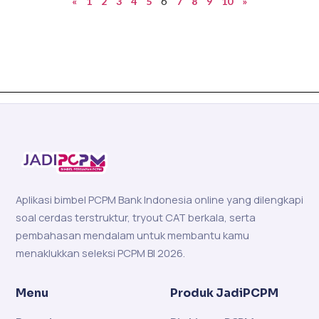
6
«
1
2
3
4
5
7
8
9
10
»
Aplikasi bimbel PCPM Bank Indonesia online yang dilengkapi
soal cerdas terstruktur, tryout CAT berkala, serta
pembahasan mendalam untuk membantu kamu
menaklukkan seleksi PCPM BI 2026.
Menu
Produk JadiPCPM