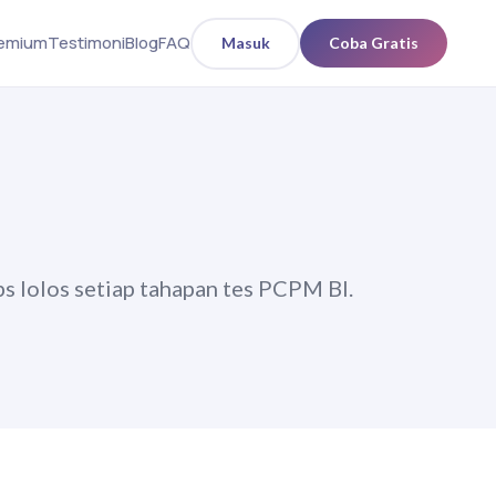
remium
Testimoni
Blog
FAQ
Masuk
Coba Gratis
ps lolos setiap tahapan tes PCPM BI.