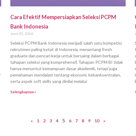
Cara Efektif Mempersiapkan Seleksi PCPM
Bank Indonesia
June 23, 2026
Seleksi PCPM Bank Indonesia menjadi salah satu kompetisi
rekrutmen paling ketat di Indonesia, menantang fresh
graduate dan pencari kerja untuk bersaing dalam berbagai
tahapan seleksi yang komprehensif. Tahapan PCPM BI tidak
hanya menuntut kemampuan dasar akademik, tetapi juga
r
pemahaman mendalam tentang ekonomi, kebanksentralan,
serta aspek soft skills yang dinilai melalui
Selengkapnya »
5
«
1
2
3
4
6
7
8
9
10
»