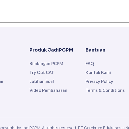
Produk JadiPCPM
Bantuan
Bimbingan PCPM
FAQ
Try Out CAT
Kontak Kami
um
Latihan Soal
Privacy Policy
Video Pembahasan
Terms & Conditions
opyright by JadiPCPM. All rights reserved, PT Cerebrum Edukanesia N