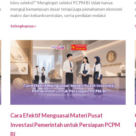
lolos seleksi?” Mengingat seleksi PCPM BI tidak hanya
n
menguji kemampuan dasar tetapi juga pemahaman ekonomi
makro dan kebanksentralan, serta penilaian melalui
Selengkapnya »
Cara Efektif Menguasai Materi Pusat
Investasi Pemerintah untuk Persiapan PCPM
BI