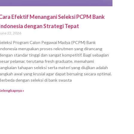
Cara Efektif Menangani Seleksi PCPM Bank
Indonesia dengan Strategi Tepat
June 22, 2026
Seleksi Program Calon Pegawai Madya (PCPM) Bank
Indonesia merupakan proses rekrutmen yang dirancang
dengan standar tinggi dan sangat kompetitif. Bagi sebagian
besar pelamar, terutama fresh graduate, memahami
rangkaian tahapan seleksi serta materi yang diujikan adalah
langkah awal yang krusial agar dapat bersaing secara optimal.
Berbeda dengan seleksi di bank swasta
Selengkapnya »