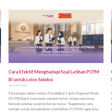
Cara Efektif Menghadapi Soal Latihan PCPM
BI untuk Lolos Seleksi
June 29, 2026
Persaingan dalam seleksi Pendidikan Calon Pegawai Muda
(PCPM) Bank Indonesia semakin ketat setiap tahunnya.
Banyak pelamar yang bertanya-tanya, “Bagaimana cara
terbaik untuk menaklukkan soal latihan PCPM BI agar bisa