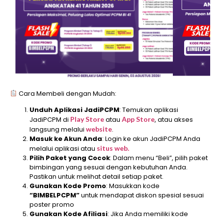
Cara Membeli dengan Mudah:
Unduh Aplikasi JadiPCPM
: Temukan aplikasi
JadiPCPM di
Play Store
atau
App Store
, atau akses
langsung melalui
website
.
Masuk ke Akun Anda
: Login ke akun JadiPCPM Anda
melalui aplikasi atau
situs web.
Pilih Paket yang Cocok
: Dalam menu “Beli”, pilih paket
bimbingan yang sesuai dengan kebutuhan Anda.
Pastikan untuk melihat detail setiap paket.
Gunakan Kode Promo
: Masukkan kode
“BIMBELPCPM”
untuk mendapat diskon spesial sesuai
poster promo
Gunakan Kode Afiliasi
: Jika Anda memiliki kode