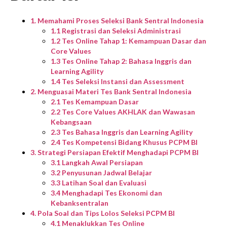
1. Memahami Proses Seleksi Bank Sentral Indonesia
1.1 Registrasi dan Seleksi Administrasi
1.2 Tes Online Tahap 1: Kemampuan Dasar dan
Core Values
1.3 Tes Online Tahap 2: Bahasa Inggris dan
Learning Agility
1.4 Tes Seleksi Instansi dan Assessment
2. Menguasai Materi Tes Bank Sentral Indonesia
2.1 Tes Kemampuan Dasar
2.2 Tes Core Values AKHLAK dan Wawasan
Kebangsaan
2.3 Tes Bahasa Inggris dan Learning Agility
2.4 Tes Kompetensi Bidang Khusus PCPM BI
3. Strategi Persiapan Efektif Menghadapi PCPM BI
3.1 Langkah Awal Persiapan
3.2 Penyusunan Jadwal Belajar
3.3 Latihan Soal dan Evaluasi
3.4 Menghadapi Tes Ekonomi dan
Kebanksentralan
4. Pola Soal dan Tips Lolos Seleksi PCPM BI
4.1 Menaklukkan Tes Online