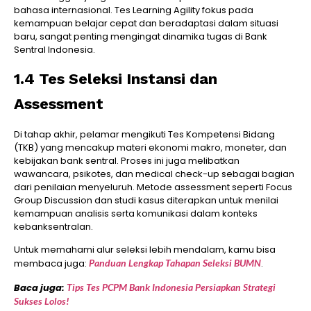
bahasa internasional. Tes Learning Agility fokus pada
kemampuan belajar cepat dan beradaptasi dalam situasi
baru, sangat penting mengingat dinamika tugas di Bank
Sentral Indonesia.
1.4 Tes Seleksi Instansi dan
Assessment
Di tahap akhir, pelamar mengikuti Tes Kompetensi Bidang
(TKB) yang mencakup materi ekonomi makro, moneter, dan
kebijakan bank sentral. Proses ini juga melibatkan
wawancara, psikotes, dan medical check-up sebagai bagian
dari penilaian menyeluruh. Metode assessment seperti Focus
Group Discussion dan studi kasus diterapkan untuk menilai
kemampuan analisis serta komunikasi dalam konteks
kebanksentralan.
Untuk memahami alur seleksi lebih mendalam, kamu bisa
membaca juga:
Panduan Lengkap Tahapan Seleksi BUMN
.
Baca juga:
Tips Tes PCPM Bank Indonesia Persiapkan Strategi
Sukses Lolos!