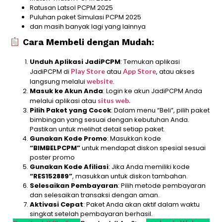
Ratusan Latsol PCPM 2025
Puluhan paket Simulasi PCPM 2025
dan masih banyak lagi yang lainnya
Cara Membeli dengan Mudah:
Unduh Aplikasi JadiPCPM
: Temukan aplikasi
JadiPCPM di
Play Store
atau
App Store
, atau akses
langsung melalui
website
.
Masuk ke Akun Anda
: Login ke akun JadiPCPM Anda
melalui aplikasi atau
situs web.
Pilih Paket yang Cocok
: Dalam menu “Beli”, pilih paket
bimbingan yang sesuai dengan kebutuhan Anda.
Pastikan untuk melihat detail setiap paket.
Gunakan Kode Promo
: Masukkan kode
“BIMBELPCPM”
untuk mendapat diskon spesial sesuai
poster promo
Gunakan Kode Afiliasi
: Jika Anda memiliki kode
“RES152889”
, masukkan untuk diskon tambahan.
Selesaikan Pembayaran
: Pilih metode pembayaran
dan selesaikan transaksi dengan aman.
Aktivasi Cepat
: Paket Anda akan aktif dalam waktu
singkat setelah pembayaran berhasil.