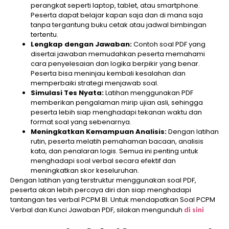
perangkat seperti laptop, tablet, atau smartphone.
Peserta dapat belajar kapan saja dan di mana saja
tanpa tergantung buku cetak atau jadwal bimbingan
tertentu.
Lengkap dengan Jawaban:
Contoh soal PDF yang
disertai jawaban memudahkan peserta memahami
cara penyelesaian dan logika berpikir yang benar.
Peserta bisa meninjau kembali kesalahan dan
memperbaiki strategi menjawab soal.
Simulasi Tes Nyata:
Latihan menggunakan PDF
memberikan pengalaman mirip ujian asli, sehingga
peserta lebih siap menghadapi tekanan waktu dan
format soal yang sebenarnya.
Meningkatkan Kemampuan Analisis:
Dengan latihan
rutin, peserta melatih pemahaman bacaan, analisis
kata, dan penalaran logis. Semua ini penting untuk
menghadapi soal verbal secara efektif dan
meningkatkan skor keseluruhan.
Dengan latihan yang terstruktur menggunakan soal PDF,
peserta akan lebih percaya diri dan siap menghadapi
tantangan tes verbal PCPM BI. Untuk mendapatkan Soal PCPM
Verbal dan Kunci Jawaban PDF, silakan mengunduh
di sini