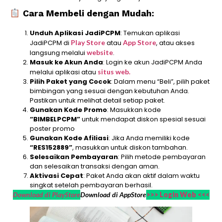
Cara Membeli dengan Mudah:
Unduh Aplikasi JadiPCPM
: Temukan aplikasi
JadiPCPM di
Play Store
atau
App Store
, atau akses
langsung melalui
website
.
Masuk ke Akun Anda
: Login ke akun JadiPCPM Anda
melalui aplikasi atau
situs web.
Pilih Paket yang Cocok
: Dalam menu “Beli”, pilih paket
bimbingan yang sesuai dengan kebutuhan Anda.
Pastikan untuk melihat detail setiap paket.
Gunakan Kode Promo
: Masukkan kode
“BIMBELPCPM”
untuk mendapat diskon spesial sesuai
poster promo
Gunakan Kode Afiliasi
: Jika Anda memiliki kode
“RES152889”
, masukkan untuk diskon tambahan.
Selesaikan Pembayaran
: Pilih metode pembayaran
dan selesaikan transaksi dengan aman.
Aktivasi Cepat
: Paket Anda akan aktif dalam waktu
singkat setelah pembayaran berhasil.
Download di PlayStore
Download di AppStore
>>> Login Web <<<