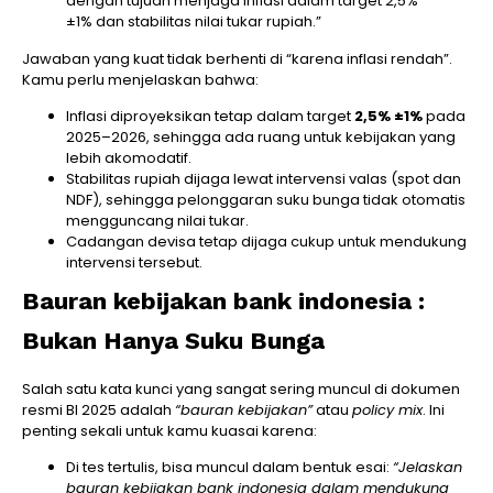
dengan tujuan menjaga inflasi dalam target 2,5%
±1% dan stabilitas nilai tukar rupiah.”
Jawaban yang kuat tidak berhenti di “karena inflasi rendah”.
Kamu perlu menjelaskan bahwa:
Inflasi diproyeksikan tetap dalam target
2,5% ±1%
pada
2025–2026, sehingga ada ruang untuk kebijakan yang
lebih akomodatif.
Stabilitas rupiah dijaga lewat intervensi valas (spot dan
NDF), sehingga pelonggaran suku bunga tidak otomatis
mengguncang nilai tukar.
Cadangan devisa tetap dijaga cukup untuk mendukung
intervensi tersebut.
Bauran kebijakan bank indonesia :
Bukan Hanya Suku Bunga
Salah satu kata kunci yang sangat sering muncul di dokumen
resmi BI 2025 adalah
“bauran kebijakan”
atau
policy mix
. Ini
penting sekali untuk kamu kuasai karena:
Di tes tertulis, bisa muncul dalam bentuk esai:
“Jelaskan
bauran kebijakan bank indonesia dalam mendukung