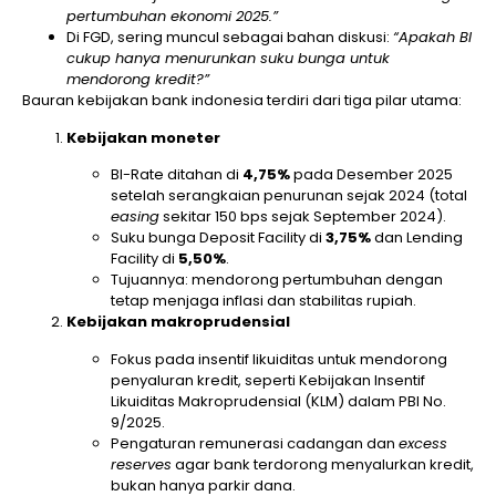
pertumbuhan ekonomi 2025.”
Di FGD, sering muncul sebagai bahan diskusi:
“Apakah BI
cukup hanya menurunkan suku bunga untuk
mendorong kredit?”
Bauran kebijakan bank indonesia terdiri dari tiga pilar utama:
Kebijakan moneter
BI-Rate ditahan di
4,75%
pada Desember 2025
setelah serangkaian penurunan sejak 2024 (total
easing
sekitar 150 bps sejak September 2024).
Suku bunga Deposit Facility di
3,75%
dan Lending
Facility di
5,50%
.
Tujuannya: mendorong pertumbuhan dengan
tetap menjaga inflasi dan stabilitas rupiah.
Kebijakan makroprudensial
Fokus pada insentif likuiditas untuk mendorong
penyaluran kredit, seperti Kebijakan Insentif
Likuiditas Makroprudensial (KLM) dalam PBI No.
9/2025.
Pengaturan remunerasi cadangan dan
excess
reserves
agar bank terdorong menyalurkan kredit,
bukan hanya parkir dana.