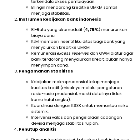
terkendala akses pembiayaan.
BI ingin mendorong kredit ke UMKM sambil
menjaga stabilitas.
Instrumen kebijakan bank indonesia
BI-Rate yang akomodatif (
4,75%
) menurunkan
biaya dana.
KLM memberi insentif likuiditas bagi bank yang
menyalurkan kredit ke UMKM.
Remunerasi
excess reserves
dan GWM diatur agar
bank terdorong menyalurkan kredit, bukan hanya
menyimpan dana.
Pengamanan stabilitas
Kebijakan makroprudensial tetap menjaga
kualitas kredit (misalnya melalui pengaturan
rasio-rasio prudensial, meski detailnya tidak
kamu hafal angka).
Koordinasi dengan KSSK untuk memantau risiko
sistemik.
Intervensi valas dan pengelolaan cadangan
devisa menjaga stabilitas rupiah.
Penutup analitis
Dengan kombinasi ini, kebijakan bank indonesia