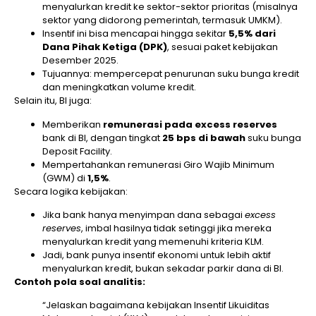
menyalurkan kredit ke sektor-sektor prioritas (misalnya
sektor yang didorong pemerintah, termasuk UMKM).
Insentif ini bisa mencapai hingga sekitar
5,5% dari
Dana Pihak Ketiga (DPK)
, sesuai paket kebijakan
Desember 2025.
Tujuannya: mempercepat penurunan suku bunga kredit
dan meningkatkan volume kredit.
Selain itu, BI juga:
Memberikan
remunerasi pada excess reserves
bank di BI, dengan tingkat
25 bps di bawah
suku bunga
Deposit Facility.
Mempertahankan remunerasi Giro Wajib Minimum
(GWM) di
1,5%
.
Secara logika kebijakan:
Jika bank hanya menyimpan dana sebagai
excess
reserves
, imbal hasilnya tidak setinggi jika mereka
menyalurkan kredit yang memenuhi kriteria KLM.
Jadi, bank punya insentif ekonomi untuk lebih aktif
menyalurkan kredit, bukan sekadar parkir dana di BI.
Contoh pola soal analitis:
“Jelaskan bagaimana kebijakan Insentif Likuiditas