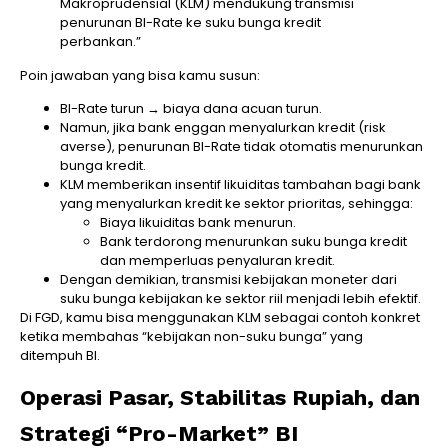
Makroprudensial (KLM) mendukung transmisi
penurunan BI-Rate ke suku bunga kredit
perbankan.”
Poin jawaban yang bisa kamu susun:
BI-Rate turun → biaya dana acuan turun.
Namun, jika bank enggan menyalurkan kredit (risk
averse), penurunan BI-Rate tidak otomatis menurunkan
bunga kredit.
KLM memberikan insentif likuiditas tambahan bagi bank
yang menyalurkan kredit ke sektor prioritas, sehingga:
Biaya likuiditas bank menurun.
Bank terdorong menurunkan suku bunga kredit
dan memperluas penyaluran kredit.
Dengan demikian, transmisi kebijakan moneter dari
suku bunga kebijakan ke sektor riil menjadi lebih efektif.
Di FGD, kamu bisa menggunakan KLM sebagai contoh konkret
ketika membahas “kebijakan non-suku bunga” yang
ditempuh BI.
Operasi Pasar, Stabilitas Rupiah, dan
Strategi “Pro-Market” BI