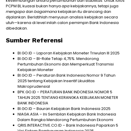
keseimbangan antara pertumbuhan dan stabilitas. Untuk lolos
PCPM BI, kuasai bukan hanya
apa
kebijakannya, tetapi juga
mengapa
dan
bagaimana
kebijakan itu dirancang dan
dijalankan. Berlatihlah menyusun analisis kebijakan secara
utuh—karena di level inilah calon pemimpin Bank Indonesia
dibedakan.
Sumber Referensi
BI.GO.ID – Laporan Kebijakan Moneter Triwulan III 2025
BI.GO.ID – BI-Rate Tetap 4,75%: Mendorong
Pertumbuhan Ekonomi dan Memperkuat Transmisi
Kebijakan Moneter
BI.GO.ID – Peraturan Bank Indonesia Nomor 9 Tahun
2025 tentang Kebijakan Insentif Likuiditas
Makroprudensial
BPK.GO.ID – PERATURAN BANK INDONESIA NOMOR 5
TAHUN 2025 TENTANG KERANGKA KEBIJAKAN MONETER
BANK INDONESIA
BI.GO.ID – Bauran Kebijakan Bank Indonesia 2025
NIAGA.ASIA – Ini Sembilan Kebijakan Bank Indonesia
Dalam Rangka Mendorong Pertumbuhan Ekonomi
QRIS.INTERACTIVE.CO.ID – Bank Indonesia Paparkan 5
Visi Sistem Pembayaran Indonesia 2025