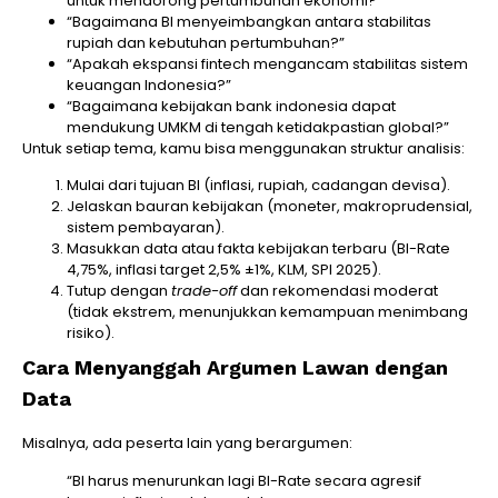
untuk mendorong pertumbuhan ekonomi?”
“Bagaimana BI menyeimbangkan antara stabilitas
rupiah dan kebutuhan pertumbuhan?”
“Apakah ekspansi fintech mengancam stabilitas sistem
keuangan Indonesia?”
“Bagaimana kebijakan bank indonesia dapat
mendukung UMKM di tengah ketidakpastian global?”
Untuk setiap tema, kamu bisa menggunakan struktur analisis:
Mulai dari tujuan BI (inflasi, rupiah, cadangan devisa).
Jelaskan bauran kebijakan (moneter, makroprudensial,
sistem pembayaran).
Masukkan data atau fakta kebijakan terbaru (BI-Rate
4,75%, inflasi target 2,5% ±1%, KLM, SPI 2025).
Tutup dengan
trade-off
dan rekomendasi moderat
(tidak ekstrem, menunjukkan kemampuan menimbang
risiko).
Cara Menyanggah Argumen Lawan dengan
Data
Misalnya, ada peserta lain yang berargumen:
“BI harus menurunkan lagi BI-Rate secara agresif