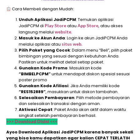
Cara Membeli dengan Mudah:
Unduh Aplikasi JadiPCPM
: Temukan aplikasi
JadiPCPM di
Play Store
atau
App Store
, atau akses
langsung melalui
website
.
Masuk ke Akun Anda
: Login ke akun JadiPCPM Anda
melalui aplikasi atau
situs web.
Pilih Paket yang Cocok
: Dalam menu “Beli”, pilih paket
bimbingan yang sesuai dengan kebutuhan Anda.
Pastikan untuk melihat detail setiap paket.
Gunakan Kode Promo
: Masukkan kode
“BIMBELPCPM”
untuk mendapat diskon spesial sesuai
poster promo
Gunakan Kode Afiliasi
: Jika Anda memiliki kode
“RES152889”
, masukkan untuk diskon tambahan.
Selesaikan Pembayaran
: Pilih metode pembayaran
dan selesaikan transaksi dengan aman.
Aktivasi Cepat
: Paket Anda akan aktif dalam waktu
singkat setelah pembayaran berhasil.
>>> Download Disini <<<
Ayoo Download Aplikasi JadiPCPM karena banyak sekali
yang bisa kamu dapatkan agar kalian CEPAT TERLATIH