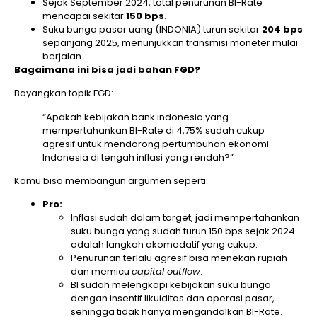
Sejak September 2024, total penurunan BI-Rate
mencapai sekitar
150 bps
.
Suku bunga pasar uang (INDONIA) turun sekitar
204 bps
sepanjang 2025, menunjukkan transmisi moneter mulai
berjalan.
Bagaimana ini bisa jadi bahan FGD?
Bayangkan topik FGD:
“Apakah kebijakan bank indonesia yang
mempertahankan BI-Rate di 4,75% sudah cukup
agresif untuk mendorong pertumbuhan ekonomi
Indonesia di tengah inflasi yang rendah?”
Kamu bisa membangun argumen seperti:
Pro:
Inflasi sudah dalam target, jadi mempertahankan
suku bunga yang sudah turun 150 bps sejak 2024
adalah langkah akomodatif yang cukup.
Penurunan terlalu agresif bisa menekan rupiah
dan memicu
capital outflow
.
BI sudah melengkapi kebijakan suku bunga
dengan insentif likuiditas dan operasi pasar,
sehingga tidak hanya mengandalkan BI-Rate.