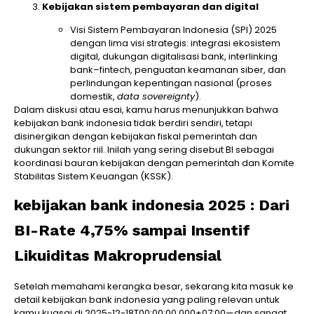
Kebijakan sistem pembayaran dan digital
Visi Sistem Pembayaran Indonesia (SPI) 2025
dengan lima visi strategis: integrasi ekosistem
digital, dukungan digitalisasi bank, interlinking
bank–fintech, penguatan keamanan siber, dan
perlindungan kepentingan nasional (proses
domestik,
data sovereignty
).
Dalam diskusi atau esai, kamu harus menunjukkan bahwa
kebijakan bank indonesia tidak berdiri sendiri, tetapi
disinergikan dengan kebijakan fiskal pemerintah dan
dukungan sektor riil. Inilah yang sering disebut BI sebagai
koordinasi bauran kebijakan dengan pemerintah dan Komite
Stabilitas Sistem Keuangan (KSSK).
kebijakan bank indonesia 2025 : Dari
BI-Rate 4,75% sampai Insentif
Likuiditas Makroprudensial
Setelah memahami kerangka besar, sekarang kita masuk ke
detail kebijakan bank indonesia yang paling relevan untuk
kamu kuasai di 2025-12-18T00:00:00.000+07:00—dan sangat