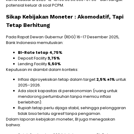
potensial keluar di soal PCPM.
Sikap Kebijakan Moneter : Akomodatif, Tapi
Tetap Berhitung
Pada Rapat Dewan Gubernur (RDG) 16–17 Desember 2025,
Bank Indonesia memutuskan:
BI-Rate tetap 4,75%
Deposit Facility
3,75%
Lending Facility
5,50%
Keputusan ini diambil dalam konteks:
Inflasi diproyeksikan tetap dalam target
2,5% ±1%
untuk
2025–2026.
Ada
slack
kapasitas di perekonomian (ruang untuk
mendorong pertumbuhan tanpa memicu inflasi
berlebihan).
Rupiah tetap perlu dijaga stabil, sehingga pelonggaran
tidak bisa terlalu agresif tanpa pengaman.
Dalam laporan kebijakan moneter, BI juga menegaskan
bahwa: