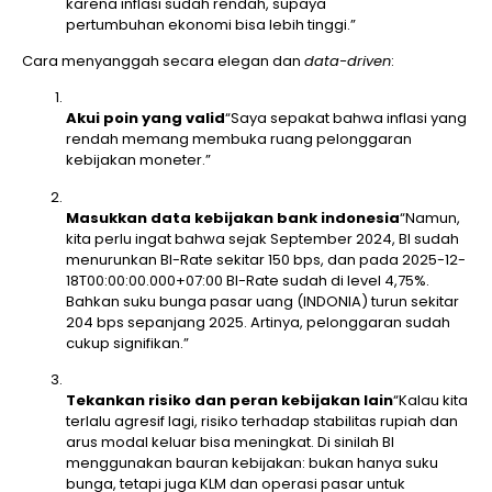
karena inflasi sudah rendah, supaya
pertumbuhan ekonomi bisa lebih tinggi.”
Cara menyanggah secara elegan dan
data-driven
:
Akui poin yang valid
“Saya sepakat bahwa inflasi yang
rendah memang membuka ruang pelonggaran
kebijakan moneter.”
Masukkan data kebijakan bank indonesia
“Namun,
kita perlu ingat bahwa sejak September 2024, BI sudah
menurunkan BI-Rate sekitar 150 bps, dan pada 2025-12-
18T00:00:00.000+07:00 BI-Rate sudah di level 4,75%.
Bahkan suku bunga pasar uang (INDONIA) turun sekitar
204 bps sepanjang 2025. Artinya, pelonggaran sudah
cukup signifikan.”
Tekankan risiko dan peran kebijakan lain
“Kalau kita
terlalu agresif lagi, risiko terhadap stabilitas rupiah dan
arus modal keluar bisa meningkat. Di sinilah BI
menggunakan bauran kebijakan: bukan hanya suku
bunga, tetapi juga KLM dan operasi pasar untuk