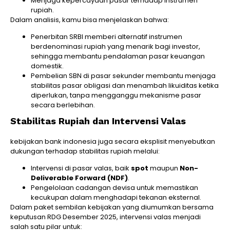
Menjaga kepercayaan pasar terhadap instrumen
rupiah.
Dalam analisis, kamu bisa menjelaskan bahwa:
Penerbitan SRBI memberi alternatif instrumen
berdenominasi rupiah yang menarik bagi investor,
sehingga membantu pendalaman pasar keuangan
domestik.
Pembelian SBN di pasar sekunder membantu menjaga
stabilitas pasar obligasi dan menambah likuiditas ketika
diperlukan, tanpa mengganggu mekanisme pasar
secara berlebihan.
Stabilitas Rupiah dan Intervensi Valas
kebijakan bank indonesia juga secara eksplisit menyebutkan
dukungan terhadap stabilitas rupiah melalui:
Intervensi di pasar valas, baik
spot
maupun
Non-
Deliverable Forward (NDF)
.
Pengelolaan cadangan devisa untuk memastikan
kecukupan dalam menghadapi tekanan eksternal.
Dalam paket sembilan kebijakan yang diumumkan bersama
keputusan RDG Desember 2025, intervensi valas menjadi
salah satu pilar untuk: