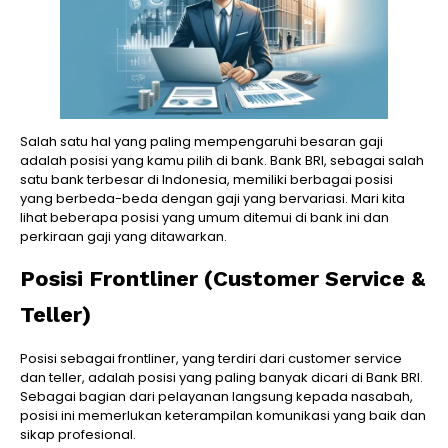
Salah satu hal yang paling mempengaruhi besaran gaji
adalah posisi yang kamu pilih di bank. Bank BRI, sebagai salah
satu bank terbesar di Indonesia, memiliki berbagai posisi
yang berbeda-beda dengan gaji yang bervariasi. Mari kita
lihat beberapa posisi yang umum ditemui di bank ini dan
perkiraan gaji yang ditawarkan.
Posisi Frontliner (Customer Service &
Teller)
Posisi sebagai frontliner, yang terdiri dari customer service
dan teller, adalah posisi yang paling banyak dicari di Bank BRI.
Sebagai bagian dari pelayanan langsung kepada nasabah,
posisi ini memerlukan keterampilan komunikasi yang baik dan
sikap profesional.