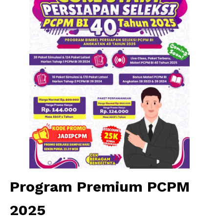
Program Premium PCPM
2025