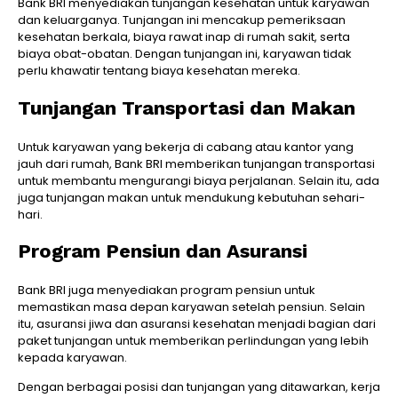
Bank BRI menyediakan tunjangan kesehatan untuk karyawan
dan keluarganya. Tunjangan ini mencakup pemeriksaan
kesehatan berkala, biaya rawat inap di rumah sakit, serta
biaya obat-obatan. Dengan tunjangan ini, karyawan tidak
perlu khawatir tentang biaya kesehatan mereka.
Tunjangan Transportasi dan Makan
Untuk karyawan yang bekerja di cabang atau kantor yang
jauh dari rumah, Bank BRI memberikan tunjangan transportasi
untuk membantu mengurangi biaya perjalanan. Selain itu, ada
juga tunjangan makan untuk mendukung kebutuhan sehari-
hari.
Program Pensiun dan Asuransi
Bank BRI juga menyediakan program pensiun untuk
memastikan masa depan karyawan setelah pensiun. Selain
itu, asuransi jiwa dan asuransi kesehatan menjadi bagian dari
paket tunjangan untuk memberikan perlindungan yang lebih
kepada karyawan.
Dengan berbagai posisi dan tunjangan yang ditawarkan, kerja