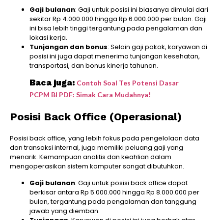
Gaji bulanan
: Gaji untuk posisi ini biasanya dimulai dari
sekitar Rp 4.000.000 hingga Rp 6.000.000 per bulan. Gaji
ini bisa lebih tinggi tergantung pada pengalaman dan
lokasi kerja.
Tunjangan dan bonus
: Selain gaji pokok, karyawan di
posisi ini juga dapat menerima tunjangan kesehatan,
transportasi, dan bonus kinerja tahunan.
Baca juga:
Contoh Soal Tes Potensi Dasar
PCPM BI PDF: Simak Cara Mudahnya!
Posisi Back Office (Operasional)
Posisi back office, yang lebih fokus pada pengelolaan data
dan transaksi internal, juga memiliki peluang gaji yang
menarik. Kemampuan analitis dan keahlian dalam
mengoperasikan sistem komputer sangat dibutuhkan.
Gaji bulanan
: Gaji untuk posisi back office dapat
berkisar antara Rp 5.000.000 hingga Rp 8.000.000 per
bulan, tergantung pada pengalaman dan tanggung
jawab yang diemban.