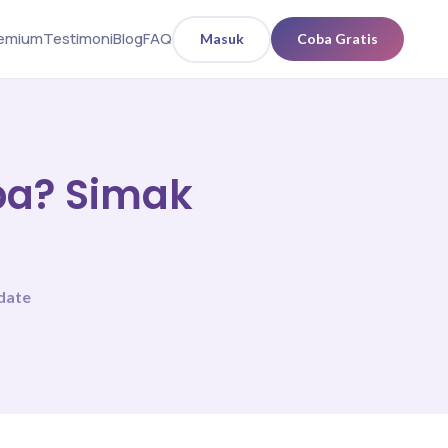
remium
Testimoni
Blog
FAQ
Masuk
Coba Gratis
apa? Simak
date