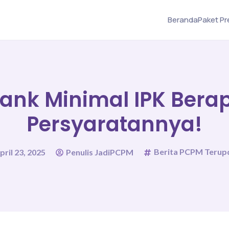
Beranda
Paket P
Bank Minimal IPK Ber
Persyaratannya!
Berita PCPM Terup
pril 23, 2025
Penulis JadiPCPM