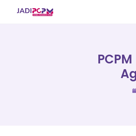
PCPM 
Ag