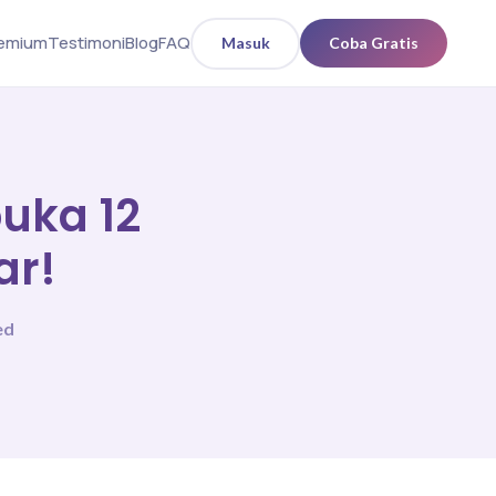
remium
Testimoni
Blog
FAQ
Masuk
Coba Gratis
uka 12
ar!
ed