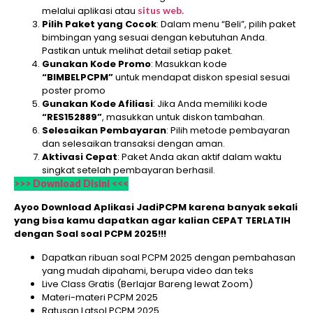
melalui aplikasi atau
situs web.
Pilih Paket yang Cocok
: Dalam menu “Beli”, pilih paket
bimbingan yang sesuai dengan kebutuhan Anda.
Pastikan untuk melihat detail setiap paket.
Gunakan Kode Promo
: Masukkan kode
“BIMBELPCPM”
untuk mendapat diskon spesial sesuai
poster promo
Gunakan Kode Afiliasi
: Jika Anda memiliki kode
“RES152889”
, masukkan untuk diskon tambahan.
Selesaikan Pembayaran
: Pilih metode pembayaran
dan selesaikan transaksi dengan aman.
Aktivasi Cepat
: Paket Anda akan aktif dalam waktu
singkat setelah pembayaran berhasil.
>>> Download Disini <<<
Ayoo Download Aplikasi JadiPCPM karena banyak sekali
yang bisa kamu dapatkan agar kalian CEPAT TERLATIH
dengan Soal soal PCPM 2025!!!
Dapatkan ribuan soal PCPM 2025 dengan pembahasan
yang mudah dipahami, berupa video dan teks
Live Class Gratis (Berlajar Bareng lewat Zoom)
Materi-materi PCPM 2025
Ratusan Latsol PCPM 2025