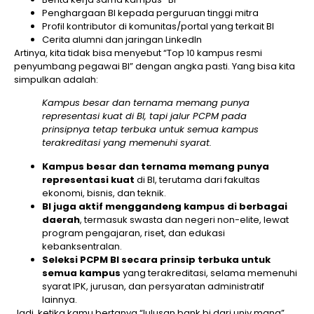
Penghargaan BI kepada perguruan tinggi mitra
Profil kontributor di komunitas/portal yang terkait BI
Cerita alumni dan jaringan LinkedIn
Artinya, kita tidak bisa menyebut “Top 10 kampus resmi
penyumbang pegawai BI” dengan angka pasti. Yang bisa kita
simpulkan adalah:
Kampus besar dan ternama memang punya
representasi kuat di BI, tapi jalur PCPM pada
prinsipnya tetap terbuka untuk semua kampus
terakreditasi yang memenuhi syarat.
Kampus besar dan ternama memang punya
representasi kuat
di BI, terutama dari fakultas
ekonomi, bisnis, dan teknik.
BI juga aktif menggandeng kampus di berbagai
daerah
, termasuk swasta dan negeri non-elite, lewat
program pengajaran, riset, dan edukasi
kebanksentralan.
Seleksi PCPM BI secara prinsip terbuka untuk
semua kampus
yang terakreditasi, selama memenuhi
syarat IPK, jurusan, dan persyaratan administratif
lainnya.
Jadi, ketika kamu bertanya “lulusan bank bi dari univ mana”,