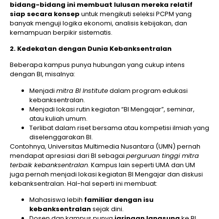
bidang-bidang ini membuat lulusan mereka relatif
siap secara konsep
untuk mengikuti seleksi PCPM yang
banyak menguji logika ekonomi, analisis kebijakan, dan
kemampuan berpikir sistematis.
2. Kedekatan dengan Dunia Kebanksentralan
Beberapa kampus punya hubungan yang cukup intens
dengan BI, misalnya:
Menjadi
mitra BI Institute
dalam program edukasi
kebanksentralan.
Menjadi lokasi rutin kegiatan “BI Mengajar”, seminar,
atau kuliah umum.
Terlibat dalam riset bersama atau kompetisi ilmiah yang
diselenggarakan BI.
Contohnya, Universitas Multimedia Nusantara (UMN) pernah
mendapat apresiasi dari BI sebagai
perguruan tinggi mitra
terbaik kebanksentralan
. Kampus lain seperti UMA dan UM
juga pernah menjadi lokasi kegiatan BI Mengajar dan diskusi
kebanksentralan. Hal-hal seperti ini membuat:
Mahasiswa lebih
familiar dengan isu
kebanksentralan
sejak dini.
Dosen dan kampus punya
jaringan langsung
ke BI.