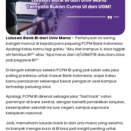
Lulusan Bank BI dari Univ Mana
– Pertanyaan ini sering
banget muncul di kepala para pejuang PCPM Bank Indonesia.
Apalagi kalau kamu lagi galau: “Aku dari kampus X, bisa nggak
sih tembus BI?” atau “Apa harus dari UI/UGM/ITB dulu baru bisa
jadi pegawai BI?”
Di tengah ketatnya seleksi PCPM BI yang jadi salah satu jalur
paling prestisius untuk masuk Bank Indonesia, wajar kalau
kamu penasaran seberapa besar pengaruh asal kampus
terhadap peluang lolos.
Apalagi, PCPM BI dikenal sebagai jalur “fast track” calon
pemimpin di bank sentral, dengan benefit pendidikan lanjutan,
kesempatan sekolah ke luar negeri, sampai exposure
kebijakan nasional.
Jadi, memahami lulusan bank bi dari univ mana yang selama
ini banyak mengisi kursi di BI bisa jadi insight penting untuk