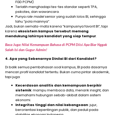
FGD PCPM).
Terlatih menghadapi tes-tes standar seperti TPA,
psikotes, dan wawancara.
Punya
role model
senior yang sudah lolos BI, sehingga
tahu “pola mainnya”.
Jadi, bukan semata-mata karena “kampusnya favorit BI”, tapi
karena
ekosistem kampus tersebut memang
mendukung lahirnya kandidat yang siap tempur
.
Baca Juga: Nilai Kemampuan Bahasa di PCPM Diisi Apa Biar Nggak
Salah Isi dan Gugur Admin!
4. Apa yang Sebenarnya Dinilai BI dari Kandidat?
Di balik semua pembahasan soal kampus, BI pada dasarnya
mencari
profil kandidat
tertentu. Bukan cuma pintar akademik,
tapi juga:
Kecerdasan analitis dan kemampuan berpikir
sistemik
: mampu membaca data, menarik insight, dan
memahami hubungan sebab-akibat dalam sistem
ekonomi.
Integritas tinggi dan nilai kebangsaan
: jujur,
berorientasi kepentingan publik, dan peduli pada
stabilitas ekonomi Indonesia.