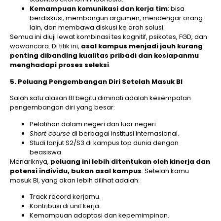
Kemampuan komunikasi dan kerja tim
: bisa
berdiskusi, membangun argumen, mendengar orang
lain, dan membawa diskusi ke arah solusi.
Semua ini diuji lewat kombinasi tes kognitif, psikotes, FGD, dan
wawancara. Di titik ini,
asal kampus menjadi jauh kurang
penting dibanding kualitas pribadi dan kesiapanmu
menghadapi proses seleksi
.
5. Peluang Pengembangan Diri Setelah Masuk BI
Salah satu alasan BI begitu diminati adalah kesempatan
pengembangan diri yang besar:
Pelatihan dalam negeri dan luar negeri.
Short course
di berbagai institusi internasional.
Studi lanjut S2/S3 di kampus top dunia dengan
beasiswa.
Menariknya,
peluang ini lebih ditentukan oleh kinerja dan
potensi individu, bukan asal kampus
. Setelah kamu
masuk BI, yang akan lebih dilihat adalah:
Track record kerjamu.
Kontribusi di unit kerja.
Kemampuan adaptasi dan kepemimpinan.