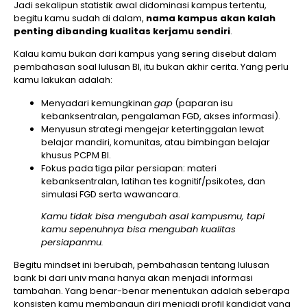
Jadi sekalipun statistik awal didominasi kampus tertentu,
begitu kamu sudah di dalam,
nama kampus akan kalah
penting dibanding kualitas kerjamu sendiri
.
Kalau kamu bukan dari kampus yang sering disebut dalam
pembahasan soal lulusan BI, itu bukan akhir cerita. Yang perlu
kamu lakukan adalah:
Menyadari kemungkinan
gap
(paparan isu
kebanksentralan, pengalaman FGD, akses informasi).
Menyusun strategi mengejar ketertinggalan lewat
belajar mandiri, komunitas, atau bimbingan belajar
khusus PCPM BI.
Fokus pada tiga pilar persiapan: materi
kebanksentralan, latihan tes kognitif/psikotes, dan
simulasi FGD serta wawancara.
Kamu tidak bisa mengubah asal kampusmu, tapi
kamu sepenuhnya bisa mengubah kualitas
persiapanmu.
Begitu mindset ini berubah, pembahasan tentang lulusan
bank bi dari univ mana hanya akan menjadi informasi
tambahan. Yang benar-benar menentukan adalah seberapa
konsisten kamu membangun diri menjadi profil kandidat yang