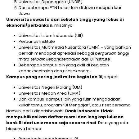
Universitas Diponegoro (UNDIP)
Dan beberapa PTN besar lain di Jawa maupun luar
Jawa
Universitas swasta dan sekolah tinggi yang fokus di
ekonomi/perbankan
, misalnya:
Universitas Islam Indonesia (UII)
Perbanas Institute
Universitas Multimedia Nusantara (UMN) – yang bahkan
pernah mendapat apresiasi sebagai
perguruan tinggi
mitra terbaik kebanksentralan
dari BI Institute
Beberapa kampus lain yang aktif di kegiatan
kebanksentralan dan riset ekonomi
Kampus yang sering jadi mitra kegiatan BI
, seperti:
Universitas Negeri Malang (UM)
Universitas Medan Area (UMA)
Dan kampus-kampus lain yang rutin mengadakan
kuliah tamu, program “BI Mengajar”, atau riset bersama
Namun, perlu digarisbawahi:
Bank Indonesia tidak
mempublikasikan daftar resmi dan lengkap lulusan
bank BI dari univ mana saja secara rinci
. Data yang ada
biasanya berupa:
Berita kerja sama kampus–BI