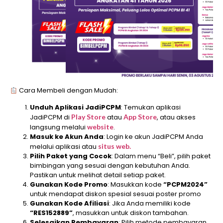
Cara Membeli dengan Mudah:
Unduh Aplikasi JadiPCPM
: Temukan aplikasi
JadiPCPM di
Play Store
atau
App Store
, atau akses
langsung melalui
website
.
Masuk ke Akun Anda
: Login ke akun JadiPCPM Anda
melalui aplikasi atau
situs web.
Pilih Paket yang Cocok
: Dalam menu “Beli”, pilih paket
bimbingan yang sesuai dengan kebutuhan Anda.
Pastikan untuk melihat detail setiap paket.
Gunakan Kode Promo
: Masukkan kode
“PCPM2024”
untuk mendapat diskon spesial sesuai poster promo
Gunakan Kode Afiliasi
: Jika Anda memiliki kode
“RES152889”
, masukkan untuk diskon tambahan.
Selesaikan Pembayaran
: Pilih metode pembayaran