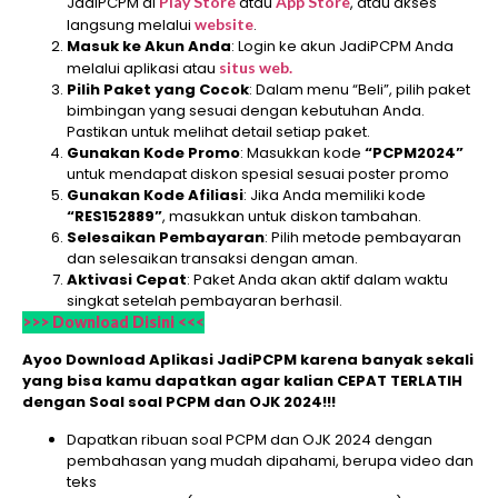
JadiPCPM di
Play Store
atau
App Store
, atau akses
langsung melalui
website
.
Masuk ke Akun Anda
: Login ke akun JadiPCPM Anda
melalui aplikasi atau
situs web.
Pilih Paket yang Cocok
: Dalam menu “Beli”, pilih paket
bimbingan yang sesuai dengan kebutuhan Anda.
Pastikan untuk melihat detail setiap paket.
Gunakan Kode Promo
: Masukkan kode
“PCPM2024”
untuk mendapat diskon spesial sesuai poster promo
Gunakan Kode Afiliasi
: Jika Anda memiliki kode
“RES152889”
, masukkan untuk diskon tambahan.
Selesaikan Pembayaran
: Pilih metode pembayaran
dan selesaikan transaksi dengan aman.
Aktivasi Cepat
: Paket Anda akan aktif dalam waktu
singkat setelah pembayaran berhasil.
>>> Download Disini <<<
Ayoo Download Aplikasi JadiPCPM karena banyak sekali
yang bisa kamu dapatkan agar kalian CEPAT TERLATIH
dengan Soal soal PCPM dan OJK 2024!!!
Dapatkan ribuan soal PCPM dan OJK 2024 dengan
pembahasan yang mudah dipahami, berupa video dan
teks