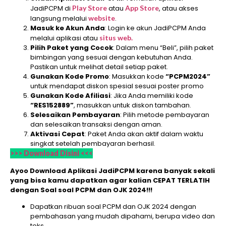
JadiPCPM di
Play Store
atau
App Store
, atau akses
langsung melalui
website
.
Masuk ke Akun Anda
: Login ke akun JadiPCPM Anda
melalui aplikasi atau
situs web.
Pilih Paket yang Cocok
: Dalam menu “Beli”, pilih paket
bimbingan yang sesuai dengan kebutuhan Anda.
Pastikan untuk melihat detail setiap paket.
Gunakan Kode Promo
: Masukkan kode
“PCPM2024”
untuk mendapat diskon spesial sesuai poster promo
Gunakan Kode Afiliasi
: Jika Anda memiliki kode
“RES152889”
, masukkan untuk diskon tambahan.
Selesaikan Pembayaran
: Pilih metode pembayaran
dan selesaikan transaksi dengan aman.
Aktivasi Cepat
: Paket Anda akan aktif dalam waktu
singkat setelah pembayaran berhasil.
>>> Download Disini <<<
Ayoo Download Aplikasi JadiPCPM karena banyak sekali
yang bisa kamu dapatkan agar kalian CEPAT TERLATIH
dengan Soal soal PCPM dan OJK 2024!!!
Dapatkan ribuan soal PCPM dan OJK 2024 dengan
pembahasan yang mudah dipahami, berupa video dan
teks