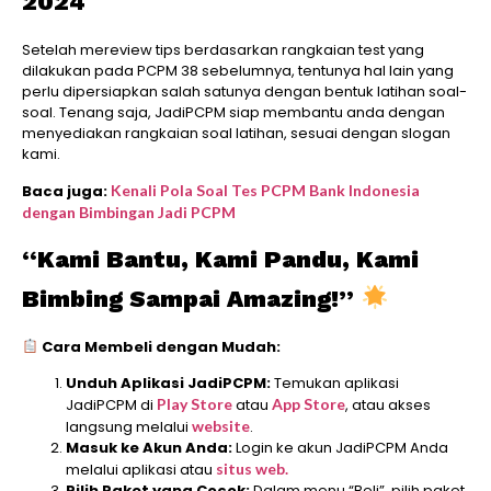
2024
Setelah mereview tips berdasarkan rangkaian test yang
dilakukan pada PCPM 38 sebelumnya, tentunya hal lain yang
perlu dipersiapkan salah satunya dengan bentuk latihan soal-
soal. Tenang saja, JadiPCPM siap membantu anda dengan
menyediakan rangkaian soal latihan, sesuai dengan slogan
kami.
Baca juga:
Kenali Pola Soal Tes PCPM Bank Indonesia
dengan Bimbingan Jadi PCPM
“Kami Bantu, Kami Pandu, Kami
Bimbing Sampai Amazing!”
Cara Membeli dengan Mudah:
Unduh Aplikasi JadiPCPM:
Temukan aplikasi
JadiPCPM di
Play Store
atau
App Store
, atau akses
langsung melalui
website
.
Masuk ke Akun Anda:
Login ke akun JadiPCPM Anda
melalui aplikasi atau
situs web.
Pilih Paket yang Cocok:
Dalam menu “Beli”, pilih paket