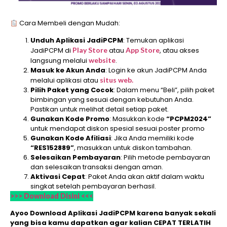
Cara Membeli dengan Mudah:
Unduh Aplikasi JadiPCPM
: Temukan aplikasi
JadiPCPM di
Play Store
atau
App Store
, atau akses
langsung melalui
website
.
Masuk ke Akun Anda
: Login ke akun JadiPCPM Anda
melalui aplikasi atau
situs web.
Pilih Paket yang Cocok
: Dalam menu “Beli”, pilih paket
bimbingan yang sesuai dengan kebutuhan Anda.
Pastikan untuk melihat detail setiap paket.
Gunakan Kode Promo
: Masukkan kode
“PCPM2024”
untuk mendapat diskon spesial sesuai poster promo
Gunakan Kode Afiliasi
: Jika Anda memiliki kode
“RES152889”
, masukkan untuk diskon tambahan.
Selesaikan Pembayaran
: Pilih metode pembayaran
dan selesaikan transaksi dengan aman.
Aktivasi Cepat
: Paket Anda akan aktif dalam waktu
singkat setelah pembayaran berhasil.
>>> Download Disini <<<
Ayoo Download Aplikasi JadiPCPM karena banyak sekali
yang bisa kamu dapatkan agar kalian CEPAT TERLATIH