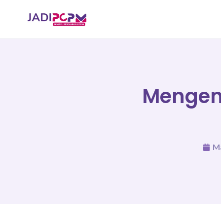
Mengena
Ma