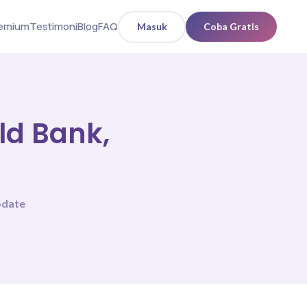
remium
Testimoni
Blog
FAQ
Masuk
Coba Gratis
ld Bank,
pdate