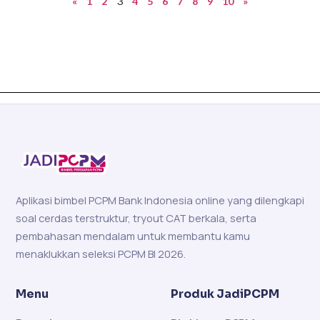
3
«
1
2
4
5
6
7
8
9
10
»
Aplikasi bimbel PCPM Bank Indonesia online yang dilengkapi
soal cerdas terstruktur, tryout CAT berkala, serta
pembahasan mendalam untuk membantu kamu
menaklukkan seleksi PCPM BI 2026.
Menu
Produk JadiPCPM