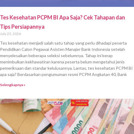
Tes Kesehatan PCPM BI Apa Saja? Cek Tahapan dan
Tips Persiapannya
July 23, 2026
Tes kesehatan menjadi salah satu tahap yang perlu dihadapi peserta
Pendidikan Calon Pegawai Asisten Manajer Bank Indonesia setelah
menyelesaikan beberapa seleksi sebelumnya. Tahap ini kerap
menimbulkan kekhawatiran karena peserta belum mengetahui jenis
pemeriksaan dan standar kelulusannya. Lantas, tes kesehatan PCPM BI
apa saja? Berdasarkan pengumuman resmi PCPM Angkatan 40, Bank
Selengkapnya »