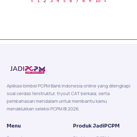
2
«
1
3
4
5
6
7
8
9
10
»
Aplikasi bimbel PCPM Bank Indonesia online yang dilengkapi
soal cerdas terstruktur, tryout CAT berkala, serta
pembahasan mendalam untuk membantu kamu
menaklukkan seleksi PCPM BI 2026.
Menu
Produk JadiPCPM