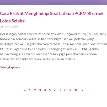
Cara Efektif Menghadapi Soal Latihan PCPM BI untuk
Lolos Seleksi
June 29, 2026
Persaingan dalam seleksi Pendidikan Calon Pegawai Muda (PCPM) Bank
Indonesia semakin ketat setiap tahunnya. Banyak pelamar yang
bertanya-tanya, “Bagaimana cara terbaik untuk menaklukkan soal latihan
PCPM BI agar bisa lolos seleksi?” Mengingat seleksi PCPM BI tidak
hanya menguji kemampuan dasar tetapi juga pemahaman ekonomi
makro dan kebanksentralan, serta penilaian melalui
Selengkapnya »
5
«
1
2
3
4
6
7
8
9
10
»