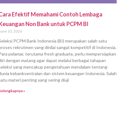
Cara Efektif Memahami Contoh Lembaga
Keuangan Non Bank untuk PCPM BI
June 10, 2026
Seleksi PCPM Bank Indonesia (BI) merupakan salah satu
proses rekrutmen yang dinilai sangat kompetitif di Indonesia.
Para pelamar, terutama fresh graduate, perlu mempersiapkan
diri dengan matang agar dapat melalui berbagai tahapan
seleksi yang mencakup pengetahuan mendalam tentang
dunia kebanksentralan dan sistem keuangan Indonesia. Salah
satu materi penting yang sering diuji
Selengkapnya »