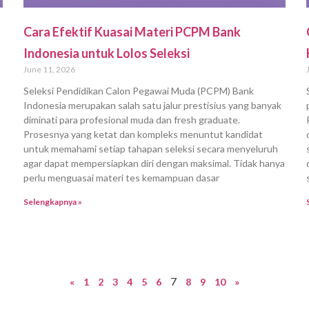
Cara Efektif Kuasai Materi PCPM Bank
Indonesia untuk Lolos Seleksi
June 11, 2026
Seleksi Pendidikan Calon Pegawai Muda (PCPM) Bank
Indonesia merupakan salah satu jalur prestisius yang banyak
diminati para profesional muda dan fresh graduate.
Prosesnya yang ketat dan kompleks menuntut kandidat
untuk memahami setiap tahapan seleksi secara menyeluruh
agar dapat mempersiapkan diri dengan maksimal. Tidak hanya
perlu menguasai materi tes kemampuan dasar
Selengkapnya »
7
«
1
2
3
4
5
6
8
9
10
»