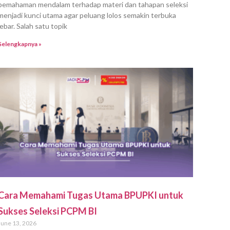
pemahaman mendalam terhadap materi dan tahapan seleksi
menjadi kunci utama agar peluang lolos semakin terbuka
lebar. Salah satu topik
Selengkapnya »
Cara Memahami Tugas Utama BPUPKI untuk
Sukses Seleksi PCPM BI
June 13, 2026