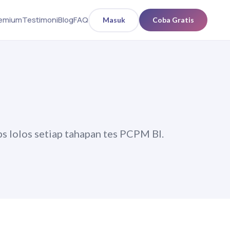
remium
Testimoni
Blog
FAQ
Masuk
Coba Gratis
ps lolos setiap tahapan tes PCPM BI.