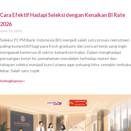
Cara Memahami Tugas Utama BPUPKI untuk Sukses
Seleksi PCPM BI
June 13, 2026
Seleksi PCPM BI merupakan proses yang penuh tantangan bagi banyak
pelamar, terutama yang pernah menghadapi kegagalan sebelumnya.
Selain mengasah kemampuan teknis dan kebanksentralan, pemahaman
terhadap konteks sejarah Indonesia, seperti tugas utama BPUPKI,
kerap menjadi bagian penting dalam menghadapi pertanyaan wawancara
atau tes wawasan kebangsaan. Bagi para pelamar berpengalaman,
memahami tugas
Selengkapnya »