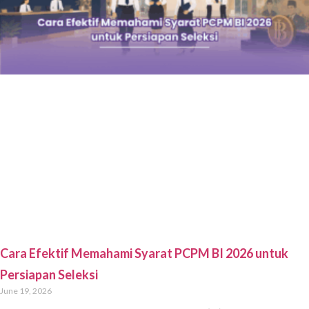
Cara Efektif Memahami Menteri Keuangan sebelum
Purbaya untuk Persiapan PCPM BI
June 18, 2026
Seleksi PCPM Bank Indonesia merupakan tahap penting bagi fresh
graduate yang ingin berkarier di bidang perbankan dan ekonomi
nasional. Proses seleksi ini cukup ketat dengan berbagai tahapan yang
menguji kemampuan dasar, kecakapan ekonomi, analisis, serta
komunikasi melalui assessment komprehensif. Pemahaman tentang
berbagai tokoh kunci kebijakan ekonomi, misalnya Menteri Keuangan
sebelum
Selengkapnya »