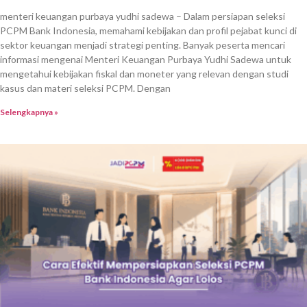
Beranda
Bimbingan PCPM
Berita CPNS
Try Out CAT
Paket Premium
Latihan Soal
Testimoni
Video Pembahasan
FAQ
Bantuan
Temukan Kami
FAQ
TikTok
Kontak Kami
Instagram
Privacy Policy
Terms & Conditions
Akses Bimbel