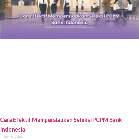
6
«
1
2
3
4
5
7
8
9
10
»
Aplikasi bimbel PCPM Bank Indonesia online yang dilengkapi
soal cerdas terstruktur, tryout CAT berkala, serta
pembahasan mendalam untuk membantu kamu
menaklukkan seleksi PCPM BI 2026.
Menu
Produk JadiPCPM