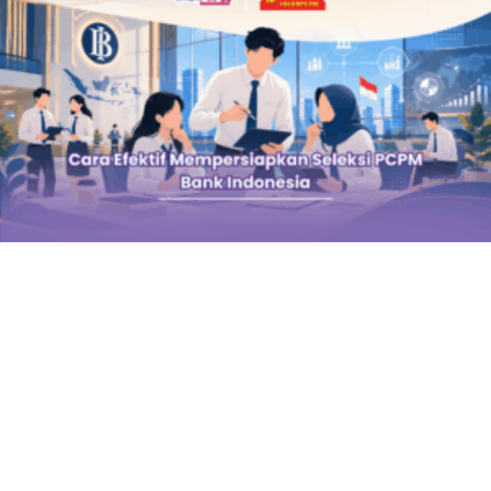
Indonesia
June 20, 2026
Seleksi Pendidikan Calon Pegawai Muda (PCPM) Bank Indonesia
merupakan jalur rekrutmen yang sangat diminati oleh para fresh
graduate dan pencari kerja di Indonesia. Proses seleksinya yang
melewati berbagai tahapan dan menguji beragam kemampuan membuat
calon peserta harus mempersiapkan diri secara matang untuk
menembus persaingan yang ketat tersebut. Salah satu aspek
Selengkapnya »