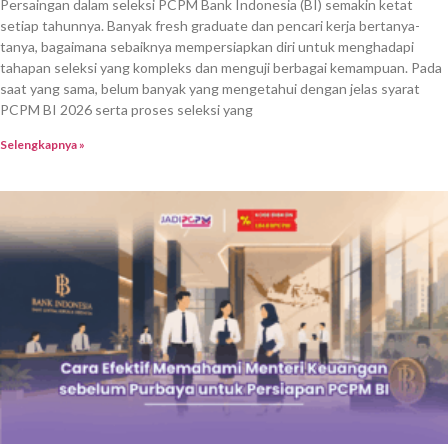
Cara Efektif Memahami Bank di Indonesia Apa Saja
untuk Persiapan PCPM BI
June 17, 2026
Ketatnya persaingan dalam seleksi PCPM Bank Indonesia (BI)
menuntut pelamar untuk memiliki pemahaman yang mendalam tentang
proses seleksi serta materi tes yang diujikan. Tak jarang para fresh
graduate dan pencari kerja merasa kebingungan mengenai langkah awal
yang harus diambil agar bisa lolos di tahap seleksi yang begitu kompleks
dan kompetitif.