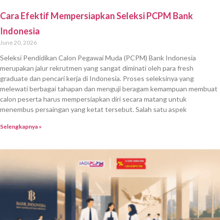
Cara Efektif Memahami Syarat PCPM BI 2026 untuk
Persiapan Seleksi
June 19, 2026
Persaingan dalam seleksi PCPM Bank Indonesia (BI) semakin ketat
setiap tahunnya. Banyak fresh graduate dan pencari kerja bertanya-
tanya, bagaimana sebaiknya mempersiapkan diri untuk menghadapi
tahapan seleksi yang kompleks dan menguji berbagai kemampuan. Pada
saat yang sama, belum banyak yang mengetahui dengan jelas syarat
PCPM BI 2026 serta proses seleksi yang
Selengkapnya »