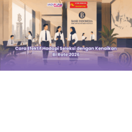
Cara Efektif Mempersiapkan Seleksi PCPM Bank
Indonesia Agar Lolos
June 14, 2026
Persaingan dalam seleksi PCPM Bank Indonesia sebagai pintu masuk
menjadi pegawai lembaga keuangan bank terbaik di Indonesia terus
meningkat setiap tahun. Para fresh graduate dan pencari kerja berlomba
menyiapkan diri secara matang untuk melewati berbagai tahapan seleksi
yang menguji kemampuan dasar hingga pengetahuan spesifik di bidang
ekonomi dan kebanksentralan. Penting
Selengkapnya »