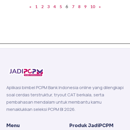
6
«
1
2
3
4
5
7
8
9
10
»
Aplikasi bimbel PCPM Bank Indonesia online yang dilengkapi
soal cerdas terstruktur, tryout CAT berkala, serta
pembahasan mendalam untuk membantu kamu
menaklukkan seleksi PCPM BI 2026.
Menu
Produk JadiPCPM