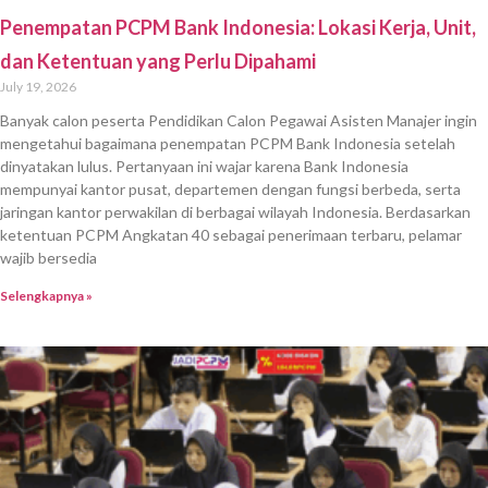
Penempatan PCPM Bank Indonesia: Lokasi Kerja, Unit,
dan Ketentuan yang Perlu Dipahami
July 19, 2026
Banyak calon peserta Pendidikan Calon Pegawai Asisten Manajer ingin
mengetahui bagaimana penempatan PCPM Bank Indonesia setelah
dinyatakan lulus. Pertanyaan ini wajar karena Bank Indonesia
mempunyai kantor pusat, departemen dengan fungsi berbeda, serta
jaringan kantor perwakilan di berbagai wilayah Indonesia. Berdasarkan
ketentuan PCPM Angkatan 40 sebagai penerimaan terbaru, pelamar
wajib bersedia
Selengkapnya »