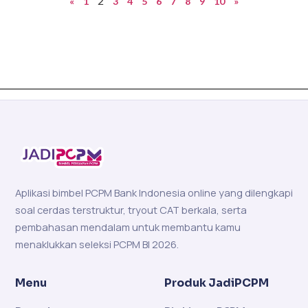
2
«
1
3
4
5
6
7
8
9
10
»
Aplikasi bimbel PCPM Bank Indonesia online yang dilengkapi
soal cerdas terstruktur, tryout CAT berkala, serta
pembahasan mendalam untuk membantu kamu
menaklukkan seleksi PCPM BI 2026.
Menu
Produk JadiPCPM