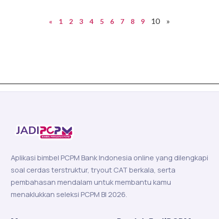
10
»
«
1
2
3
4
5
6
7
8
9
Aplikasi bimbel PCPM Bank Indonesia online yang dilengkapi
soal cerdas terstruktur, tryout CAT berkala, serta
pembahasan mendalam untuk membantu kamu
menaklukkan seleksi PCPM BI 2026.