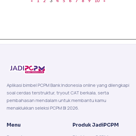
3
«
1
2
4
5
6
7
8
9
10
»
Aplikasi bimbel PCPM Bank Indonesia online yang dilengkapi
soal cerdas terstruktur, tryout CAT berkala, serta
pembahasan mendalam untuk membantu kamu
menaklukkan seleksi PCPM BI 2026.
Menu
Produk JadiPCPM