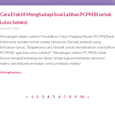
Cara Efektif Menghadapi Soal Latihan PCPM BI untuk
Lolos Seleksi
June 29, 2026
Persaingan dalam seleksi Pendidikan Calon Pegawai Muda (PCPM) Bank
Indonesia semakin ketat setiap tahunnya. Banyak pelamar yang
bertanya-tanya, “Bagaimana cara terbaik untuk menaklukkan soal latihan
PCPM BI agar bisa lolos seleksi?” Mengingat seleksi PCPM BI tidak
hanya menguji kemampuan dasar tetapi juga pemahaman ekonomi
makro dan kebanksentralan, serta penilaian melalui
Selengkapnya »
5
«
1
2
3
4
6
7
8
9
10
»