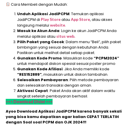
Cara Membeli dengan Mudah:
Unduh Aplikasi JadiPCPM
: Temukan aplikasi
JadiPCPM di
Play Store
atau
App Store
, atau akses
langsung melalui
website
.
Masuk ke Akun Anda
: Login ke akun JadiPCPM Anda
melalui aplikasi atau
situs web.
Pilih Paket yang Cocok
: Dalam menu “Beli”, pilih paket
bimbingan yang sesuai dengan kebutuhan Anda.
Pastikan untuk melihat detail setiap paket.
Gunakan Kode Promo
: Masukkan kode
“PCPM2024”
untuk mendapat diskon spesial sesuai poster promo
Gunakan Kode Afiliasi
: Jika Anda memiliki kode
“RES152889”
, masukkan untuk diskon tambahan.
Selesaikan Pembayaran
: Pilih metode pembayaran
dan selesaikan transaksi dengan aman.
Aktivasi Cepat
: Paket Anda akan aktif dalam waktu
singkat setelah pembayaran berhasil.
>>> Download Disini <<<
Ayoo Download Aplikasi JadiPCPM karena banyak sekali
yang bisa kamu dapatkan agar kalian CEPAT TERLATIH
dengan Soal soal PCPM dan OJK 2024!!!