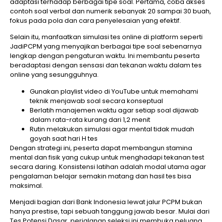
adaptasi terhadap berbagai tipe soal. Pertama, coba akses
contoh soal verbal dan numerik sebanyak 20 sampai 30 buah,
fokus pada pola dan cara penyelesaian yang efektif.
Selain itu, manfaatkan simulasi tes online di platform seperti
JadiPCPM yang menyajikan berbagai tipe soal sebenarnya
lengkap dengan pengaturan waktu. Ini membantu peserta
beradaptasi dengan sensasi dan tekanan waktu dalam tes
online yang sesungguhnya.
Gunakan playlist video di YouTube untuk memahami
teknik menjawab soal secara konseptual
Berlatih manajemen waktu agar setiap soal dijawab
dalam rata-rata kurang dari 1,2 menit
Rutin melakukan simulasi agar mental tidak mudah
goyah saat hari H tes
Dengan strategi ini, peserta dapat membangun stamina
mental dan fisik yang cukup untuk menghadapi tekanan test
secara daring. Konsistensi latihan adalah modal utama agar
pengalaman belajar semakin matang dan hasil tes bisa
maksimal.
Menjadi bagian dari Bank Indonesia lewat jalur PCPM bukan
hanya prestise, tapi sebuah tanggung jawab besar. Mulai dari
Tes Potensi Dasar, perjalanan seleksi ini membuka peluang