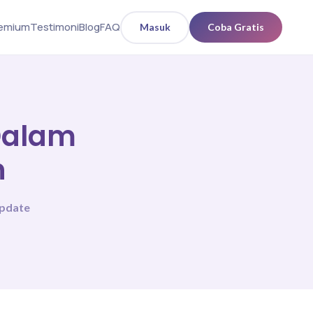
remium
Testimoni
Blog
FAQ
Masuk
Coba Gratis
Dalam
n
update