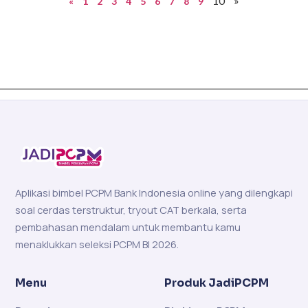
10
»
«
1
2
3
4
5
6
7
8
9
Aplikasi bimbel PCPM Bank Indonesia online yang dilengkapi
soal cerdas terstruktur, tryout CAT berkala, serta
pembahasan mendalam untuk membantu kamu
menaklukkan seleksi PCPM BI 2026.
Menu
Produk JadiPCPM