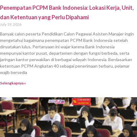
Penempatan PCPM Bank Indonesia: Lokasi Kerja, Unit,
dan Ketentuan yang Perlu Dipahami
July 19, 2026
Banyak calon peserta Pendidikan Calon Pegawai Asisten Manajer ingin
mengetahui bagaimana penempatan PCPM Bank Indonesia setelah
dinyatakan lulus. Pertanyaan ini wajar karena Bank Indonesia
mempunyai kantor pusat, departemen dengan fungsi berbeda, serta
jaringan kantor perwakilan di berbagai wilayah Indonesia. Berdasarkan
ketentuan PCPM Angkatan 40 sebagai penerimaan terbaru, pelamar
wajib bersedia
Selengkapnya »