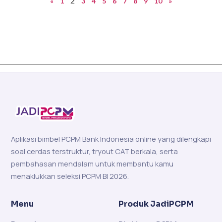
2
«
1
3
4
5
6
7
8
9
10
»
Aplikasi bimbel PCPM Bank Indonesia online yang dilengkapi
soal cerdas terstruktur, tryout CAT berkala, serta
pembahasan mendalam untuk membantu kamu
menaklukkan seleksi PCPM BI 2026.
Menu
Produk JadiPCPM