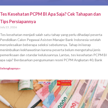
Tes Kesehatan PCPM BI Apa Saja? Cek Tahapan dan
Tips Persiapannya
July 23, 2026
Tes kesehatan menjadi salah satu tahap yang perlu dihadapi peserta
Pendidikan Calon Pegawai Asisten Manajer Bank Indonesia setelah
menyelesaikan beberapa seleksi sebelumnya. Tahap ini kerap
menimbulkan kekhawatiran karena peserta belum mengetahui jenis
pemeriksaan dan standar kelulusannya. Lantas, tes kesehatan PCPM BI
apa saja? Berdasarkan pengumuman resmi PCPM Angkatan 40, Bank
Selengkapnya »