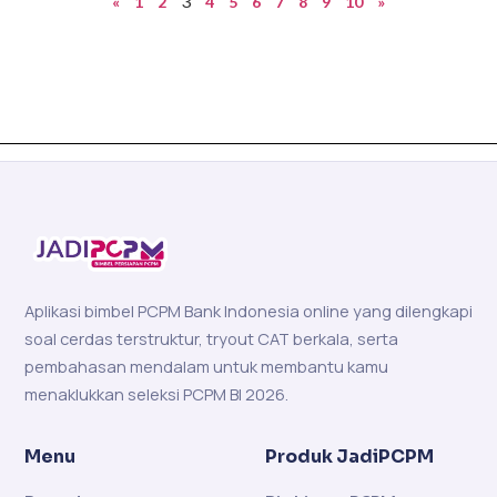
3
«
1
2
4
5
6
7
8
9
10
»
Aplikasi bimbel PCPM Bank Indonesia online yang dilengkapi
soal cerdas terstruktur, tryout CAT berkala, serta
pembahasan mendalam untuk membantu kamu
menaklukkan seleksi PCPM BI 2026.
Menu
Produk JadiPCPM