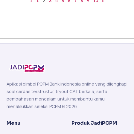
2
«
1
3
4
5
6
7
8
9
10
»
Aplikasi bimbel PCPM Bank Indonesia online yang dilengkapi
soal cerdas terstruktur, tryout CAT berkala, serta
pembahasan mendalam untuk membantu kamu
menaklukkan seleksi PCPM BI 2026.
Menu
Produk JadiPCPM