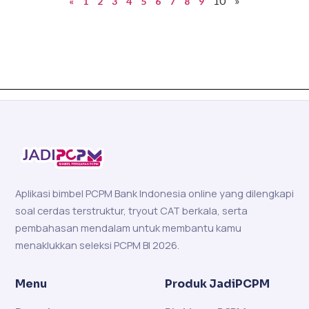
10
»
«
1
2
3
4
5
6
7
8
9
Aplikasi bimbel PCPM Bank Indonesia online yang dilengkapi
soal cerdas terstruktur, tryout CAT berkala, serta
pembahasan mendalam untuk membantu kamu
menaklukkan seleksi PCPM BI 2026.
Menu
Produk JadiPCPM